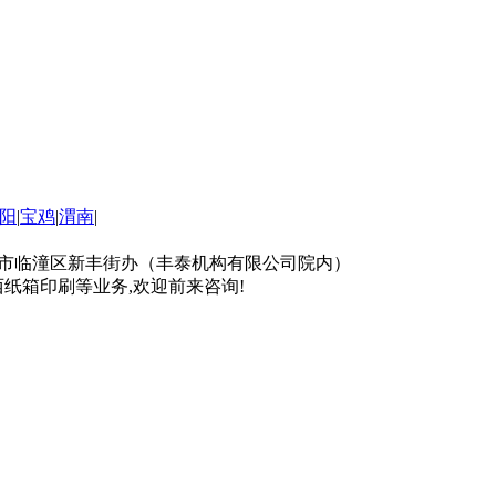
阳
|
宝鸡
|
渭南
|
司地址：西安市临潼区新丰街办（丰泰机构有限公司院内）
西纸箱印刷等业务,欢迎前来咨询!