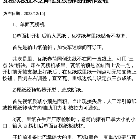
瓦楞纸板技术之降低瓦线损耗的操作要领
[发布日期：2023/12/15]
1、单面瓦楞机
1)单面机开机后输入原纸，瓦楞纸与里纸贴合不整齐。
首先是输出纸偏斜，加快车速瞬间可导正。
其次是里、瓦纸卷筒同侧边线不在同一直线上。可用“三
点 法”解决。即在瓦楞机或里、瓦纸的预热器缸面上设一点，
开机前无轴支架上好纸后，在瓦纸或里纸一端点动无轴支架上
按钮，目测左右调整，直至瓦、里纸边线与设定点三点成线。
2)原纸经预热器开裂，造成断纸。
首先视纸质减小预热面积。当出现接头后，人工牵引原纸
或按原纸转动方向辅助用力 机械拉力可避免。
3)瓦、里纸在生产厂家检验时，卷筒内撕有巴掌大小的小
口，输入 瓦楞机后单面瓦楞纸板缺材。
开机前准备比巴掌略大的里、瓦纸(颜色、克重/M2要与瓦