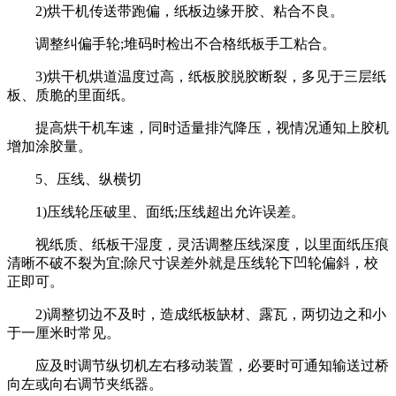
2)烘干机传送带跑偏，纸板边缘开胶、粘合不良。
调整纠偏手轮;堆码时检出不合格纸板手工粘合。
3)烘干机烘道温度过高，纸板胶脱胶断裂，多见于三层纸
板、质脆的里面纸。
提高烘干机车速，同时适量排汽降压，视情况通知上胶机
增加涂胶量。
5、压线、纵横切
1)压线轮压破里、面纸;压线超出允许误差。
视纸质、纸板干湿度，灵活调整压线深度，以里面纸压痕
清晰不破不裂为宜;除尺寸误差外就是压线轮下凹轮偏斜，校
正即可。
2)调整切边不及时，造成纸板缺材、露瓦，两切边之和小
于一厘米时常见。
应及时调节纵切机左右移动装置，必要时可通知输送过桥
向左或向右调节夹纸器。