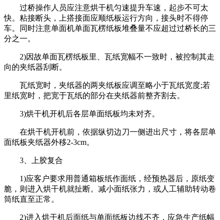
过桥操作人员应注意烘干机匀速提升车速，起步不可太
快。粘接断头，上搭接面应顺纸板运行方向，接头时不得停
车。同时注意单面机单面瓦楞纸板堆叠量不应超过过桥长的三
分之一。
2)因故单面瓦楞纸板里、瓦纸宽幅不一致时，被控制其走
向的夹纸器刮断。
瓦纸宽时，夹纸器的两夹纸板应调至略小于瓦纸宽度;若
里纸宽时，把宽于瓦纸的部分在夹纸器前整齐割去。
3)烘干机开机后各层单面纸板均未对齐。
在烘干机开机前，依据纵切边刀一侧进出尺寸，将各层单
面纸板夹纸器外移2-3cm。
3、上胶复合
1)应客户要求用普通箱板纸作面纸，经预热器后，原纸变
脆，则进入烘干机就扯断。减小面纸张力，或人工辅助转动卷
筒纸直至正常。
2)进入烘干机后面纸与单面纸板边线不齐，应急生产纸幅