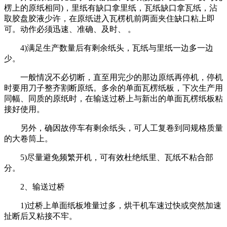
楞上的原纸相同)，里纸有缺口拿里纸，瓦纸缺口拿瓦纸，沾
取胶盘胶液少许，在原纸进入瓦楞机前两面夹住缺口粘上即
可。动作必须迅速、准确、及时、 。
4)满足生产数量后有剩余纸头，瓦纸与里纸一边多一边
少。
一般情况不必切断，直至用完少的那边原纸再停机，停机
时要用刀子整齐割断原纸。多余的单面瓦楞纸板，下次生产用
同幅、同质的原纸时，在输送过桥上与新出的单面瓦楞纸板粘
接好使用。
另外，确因故停车有剩余纸头，可人工复卷到同规格质量
的大卷筒上。
5)尽量避免频繁开机，可有效杜绝纸里、瓦纸不粘合部
分。
2、输送过桥
1)过桥上单面纸板堆量过多，烘干机车速过快或突然加速
扯断后又粘接不牢。