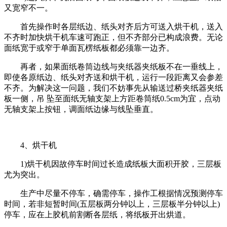
又宽窄不一。
首先操作时各层纸边、纸头对齐后方可送入烘干机，送入
不齐时加快烘干机车速可跑正，但不齐部分已构成浪费。无论
面纸宽于或窄于单面瓦楞纸板都必须靠一边齐。
再者，如果面纸卷筒边线与夹纸器夹纸板不在一垂线上，
即使各原纸边、纸头对齐送和烘干机，运行一段距离又会参差
不齐。为解决这一问题，我们不妨事先从输送过桥夹纸器夹纸
板一侧，吊 坠至面纸无轴支架上方距卷筒纸0.5cm为宜，点动
无轴支架上按钮，调面纸边缘与线坠垂直。
4、烘干机
1)烘干机因故停车时间过长造成纸板大面积开胶，三层板
尤为突出。
生产中尽量不停车，确需停车，操作工根据情况预测停车
时间，若非短暂时间(五层板两分钟以上，三层板半分钟以上)
停车，应在上胶机前割断各层纸，将纸板开出烘道。